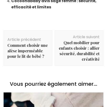
Cocoonababy avis sage femme : sécurité,
efficacité et limites
Navigation
Article suivant
d'article
Article précédent
Quel mobilier pour
Comment choisir une
enfants choisir : allier
alèse imperméable
sécurité, durabilité et
pour le lit de bébé ?
créativité
Vous pourriez également aimer...