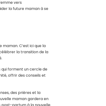
a femme vers
aider la future maman à se
e maman. C’est ici que la
élébrer la transition de la
é.
qui forment un cercle de
é, offrir des conseils et
ses, des prières et la
nouvelle maman gardera en
ns post-partum à la nouvelle