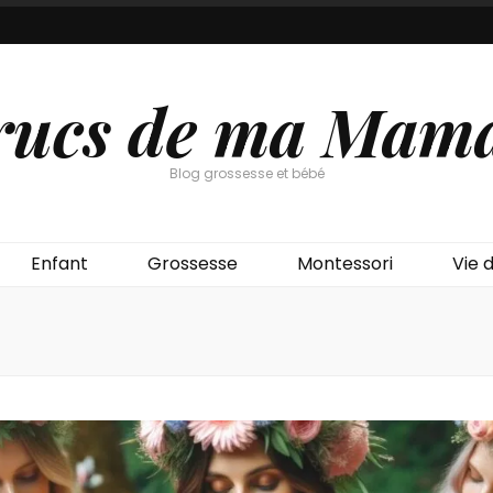
rucs de ma Mam
Blog grossesse et bébé
Enfant
Grossesse
Montessori
Vie d