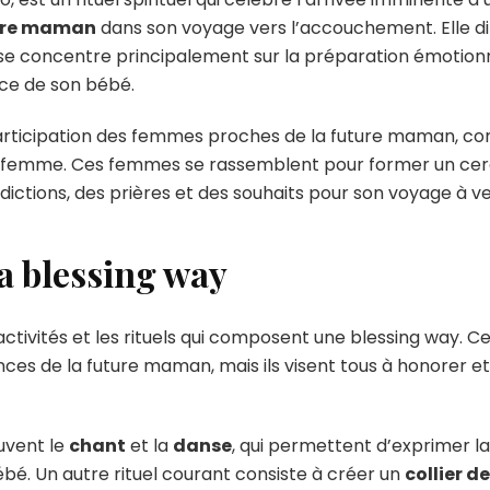
ure maman
dans son voyage vers l’accouchement. Elle d
 se concentre principalement sur la préparation émotionnel
ce de son bébé.
articipation des femmes proches de la future maman, c
femme. Ces femmes se rassemblent pour former un cercl
édictions, des prières et des souhaits pour son voyage à ve
la blessing way
tivités et les rituels qui composent une blessing way. Ce
nces de la future maman, mais ils visent tous à honorer e
ouvent le
chant
et la
danse
, qui permettent d’exprimer la 
ébé. Un autre rituel courant consiste à créer un
collier d