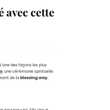
é avec cette
L’une des façons les plus
ay
, une cérémonie spirituelle
inant de la
blessing way
.
un nouveau-né. Elle vise à