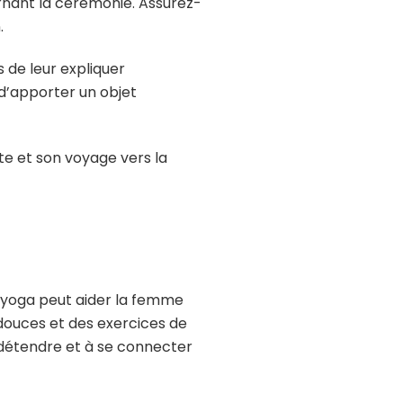
rnant la cérémonie. Assurez-
.
 de leur expliquer
d’apporter un objet
te et son voyage vers la
Le yoga peut aider la femme
ouces et des exercices de
 détendre et à se connecter