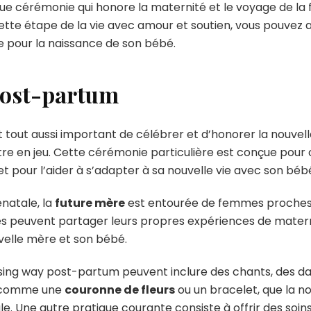
que cérémonie qui honore la maternité et le voyage de l
tte étape de la vie avec amour et soutien, vous pouvez 
e pour la naissance de son bébé.
post-partum
t tout aussi important de célébrer et d’honorer la nouvell
re en jeu. Cette cérémonie particulière est conçue pour c
 pour l’aider à s’adapter à sa nouvelle vie avec son béb
natale, la
future mère
est entourée de femmes proches 
s peuvent partager leurs propres expériences de maternit
velle mère et son bébé.
sing way post-partum peuvent inclure des chants, des dan
, comme une
couronne de fleurs
ou un bracelet, que la 
le. Une autre pratique courante consiste à offrir des soi