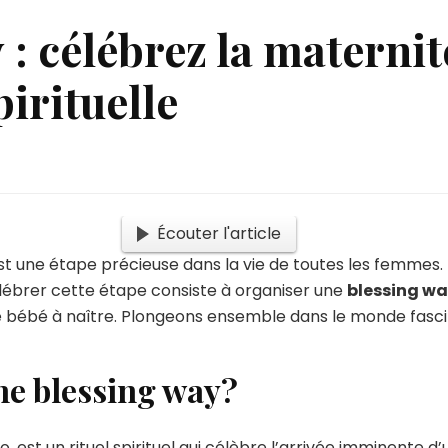
: célébrez la maternit
irituelle
Écouter l'article
st une étape précieuse dans la vie de toutes les femmes. 
lébrer cette étape consiste à organiser une
blessing w
e bébé à naître. Plongeons ensemble dans le monde fasc
ne blessing way?
, est un rituel spirituel qui célèbre l’arrivée imminente d’