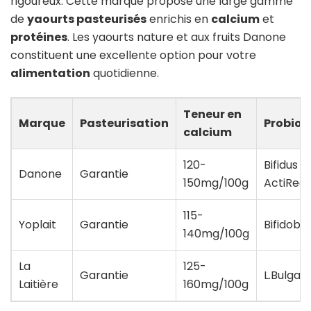
rigoureux. Cette marque propose une large gamme
de
yaourts pasteurisés
enrichis en
calcium
et
protéines
. Les yaourts nature et aux fruits Danone
constituent une excellente option pour votre
alimentation
quotidienne.
Teneur en
Marque
Pasteurisation
Probiot
calcium
120-
Bifidus
Danone
Garantie
150mg/100g
ActiRegu
115-
Yoplait
Garantie
Bifidoba
140mg/100g
La
125-
Garantie
L.Bulgari
Laitière
160mg/100g