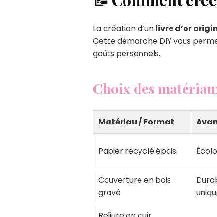
La création d’un
livre d’or origi
Cette démarche DIY vous permet 
goûts personnels.
Choix des matériaux
Matériau / Format
Avan
Papier recyclé épais
Écolo
Couverture en bois
Durab
gravé
uniqu
Reliure en cuir