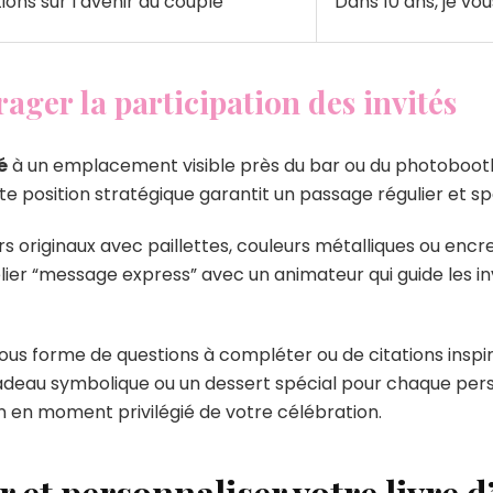
ions sur l’avenir du couple
“Dans 10 ans, je vo
ager la participation des invités
é
à un emplacement visible près du bar ou du photobooth,
e position stratégique garantit un passage régulier et s
 originaux avec paillettes, couleurs métalliques ou encre
elier “message express” avec un animateur qui guide les in
us forme de questions à compléter ou de citations insp
 cadeau symbolique ou un dessert spécial pour chaque pers
n en moment privilégié de votre célébration.
et personnaliser votre livre d