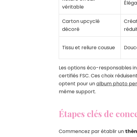
Éléga
véritable
Carton upcyclé
Créat
décoré
rédui
Tissu et reliure cousue
Douce
Les options éco-responsables inc
certifiés FSC. Ces choix réduise
optent pour un
album photo pers
même support.
Étapes clés de conce
Commencez par établir un
thè