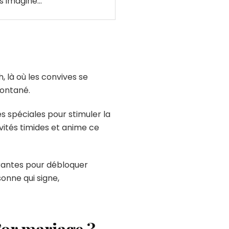
us imagine…”
 là où les convives se
pontané.
s spéciales pour stimuler la
vités timides et anime ce
irantes pour débloquer
onne qui signe,
’or mariage ?