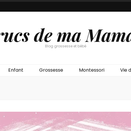
rucs de ma Mam
Blog grossesse et bébé
Enfant
Grossesse
Montessori
Vie d