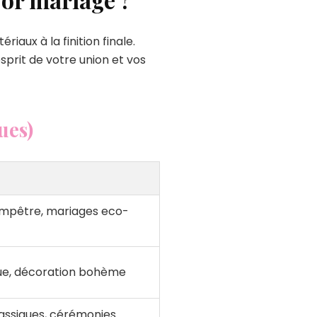
aux à la finition finale.
prit de votre union et vos
ues)
pêtre, mariages eco-
que, décoration bohème
assiques, cérémonies