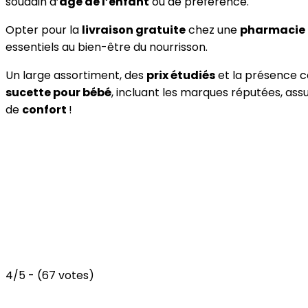
soudain d’
âge de l’enfant
ou de préférence.
Opter pour la
livraison gratuite
chez une
pharmacie 
essentiels au bien-être du nourrisson.
Un large assortiment, des
prix étudiés
et la présence 
sucette pour bébé
, incluant les marques réputées, ass
de
confort
!
4/5 - (67 votes)