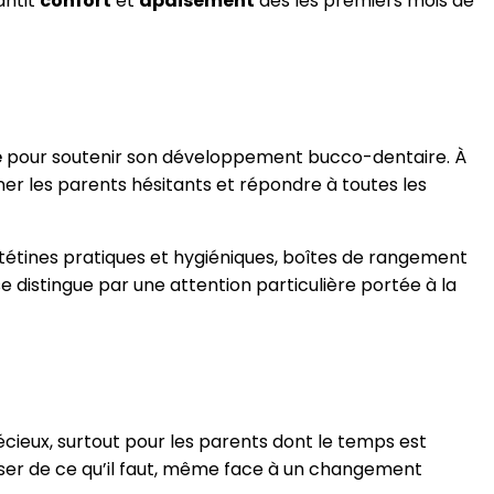
antit
confort
et
apaisement
dès les premiers mois de
e
pour soutenir son développement bucco-dentaire. À
ner les parents hésitants et répondre à toutes les
tétines pratiques et hygiéniques, boîtes de rangement
e distingue par une attention particulière portée à la
ieux, surtout pour les parents dont le temps est
poser de ce qu’il faut, même face à un changement