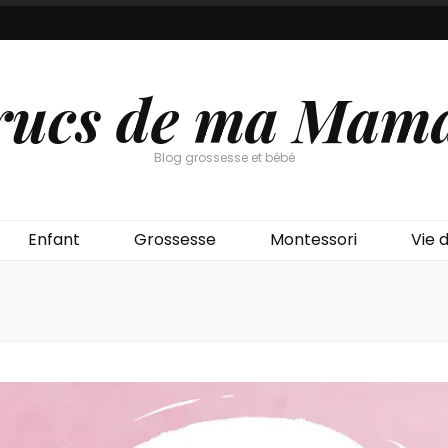
rucs de ma Mam
Blog grossesse et bébé
Enfant
Grossesse
Montessori
Vie d