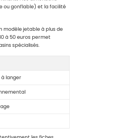
 ou gonflable) et la facilité
un modèle jetable à plus de
30 à 50 euros permet
ins spécialisés.
 à langer
ronnemental
yage
attentivement les fiches