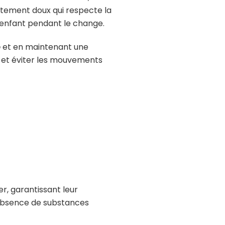
êtement doux qui respecte la
’enfant pendant le change.
é
et en maintenant une
es et éviter les mouvements
er, garantissant leur
’absence de substances