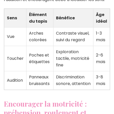
Élément
Âge
Sens
Bénéfice
du tapis
idéal
Arches
Contraste visuel,
1-3
Vue
colorées
suivi du regard
mois
Exploration
Poches et
2-6
Toucher
tactile, motricité
étiquettes
mois
fine
Panneaux
Discrimination
3-8
Audition
bruissants
sonore, attention
mois
Encourager la motricité :
préhension, roulement et