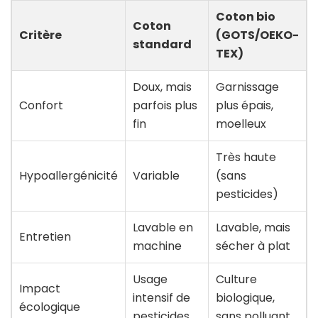
Coton bio
Coton
Critère
(GOTS/OEKO-
standard
TEX)
Doux, mais
Garnissage
Confort
parfois plus
plus épais,
fin
moelleux
Très haute
Hypoallergénicité
Variable
(sans
pesticides)
Lavable en
Lavable, mais
Entretien
machine
sécher à plat
Usage
Culture
Impact
intensif de
biologique,
écologique
pesticides
sans polluant