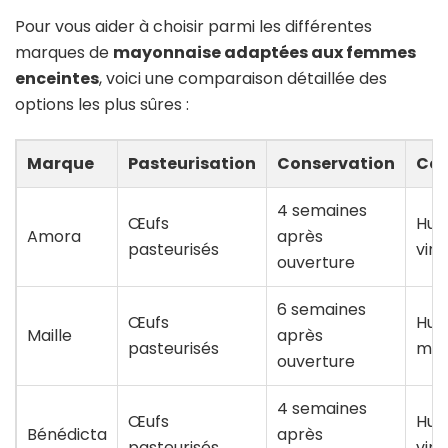
Pour vous aider à choisir parmi les différentes
marques de
mayonnaise adaptées aux femmes
enceintes
, voici une comparaison détaillée des
options les plus sûres :
Marque
Pasteurisation
Conservation
Com
4 semaines
Œufs
Huil
Amora
après
pasteurisés
vina
ouverture
6 semaines
Œufs
Huil
Maille
après
pasteurisés
mou
ouverture
4 semaines
Œufs
Huil
Bénédicta
après
pasteurisés
vina