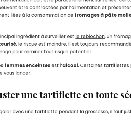
euvent être contractées par l’alimentation et présentent
ement liées à la consommation de
fromages à pâte moll
rincipal ingrédient à surveiller est
le reblochon
, un fromag
teurisé
, le risque est moindre. Il est toujours recommand
mage pour éliminer tout risque potentiel.
es
femmes enceintes
est l’
alcool
. Certaines tartiflette
de vous lancer.
er une tartiflette en toute sé
régaler avec une tartiflette pendant la grossesse, il faut j