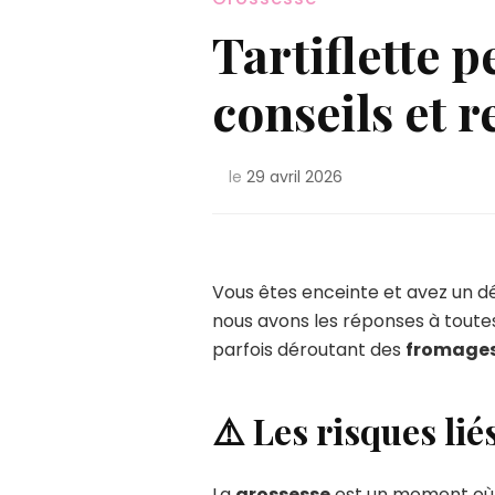
Tartiflette p
conseils et
le
29 avril 2026
Vous êtes enceinte et avez un dé
nous avons les réponses à toutes
parfois déroutant des
fromage
⚠️ Les risques li
La
grossesse
est un moment où l