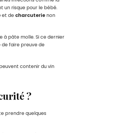
 un risque pour le bébé.
e
et de
charcuterie
non
e à pâte molle. Si ce dernier
é de faire preuve de
s peuvent contenir du vin
curité ?
uste prendre quelques