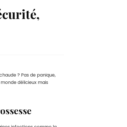
écurité,
chaude ? Pas de panique,
e monde délicieux mais
rossesse
taines infections comme la