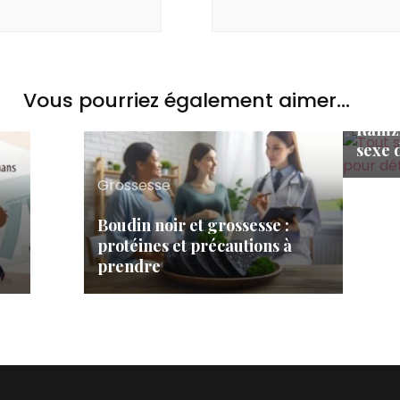
Gross
Vous pourriez également aimer...
Tout 
Ramzi
sexe 
Grossesse
Boudin noir et grossesse :
protéines et précautions à
prendre