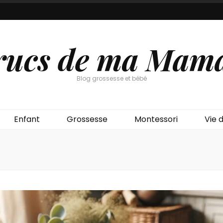
rucs de ma Mam
Blog grossesse et bébé
Enfant
Grossesse
Montessori
Vie d