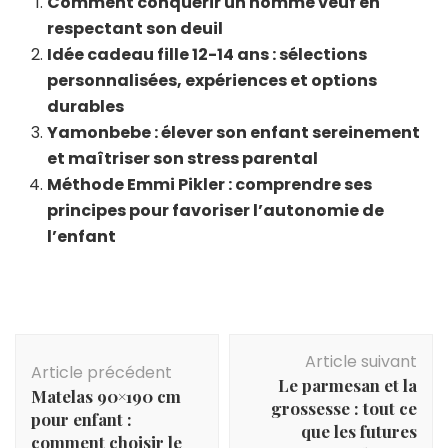
Comment conquérir un homme veuf en
respectant son deuil
Idée cadeau fille 12-14 ans : sélections
personnalisées, expériences et options
durables
Yamonbebe : élever son enfant sereinement
et maîtriser son stress parental
Méthode Emmi Pikler : comprendre ses
principes pour favoriser l’autonomie de
l’enfant
Navigation
Article suivant
d'article
Article précédent
Le parmesan et la
Matelas 90×190 cm
grossesse : tout ce
pour enfant :
que les futures
comment choisir le