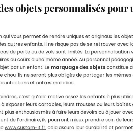
des objets personnalisés pour 
 qui vous permet de rendre uniques et originaux les objets
es autres enfants. Il ne risque pas de se retrouver avec l
cas de perte ou de vols sont limités. La personnalisation
laires au cours d’une même année. Au personnel pédagogi
objet par un enfant. Le
marquage des objets
constitue a
de chou. Ils ne seront plus obligés de partager les mêmes 
es infections et autres maladies.
res, c’est qu’elle motive assez les enfants à plus utiliser
r à exposer leurs cartables, leurs trousses ou leurs boîtes 
nt plus enthousiasmés à faire leurs devoirs ou à jouer avec 
ent de l’ordinaire, ils pourront mieux prendre soin de leu
ue
www.custom-it.fr
, cela assure leur durabilité et perme