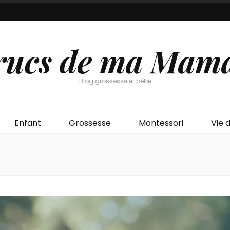
rucs de ma Mam
Blog grossesse et bébé
Enfant
Grossesse
Montessori
Vie d