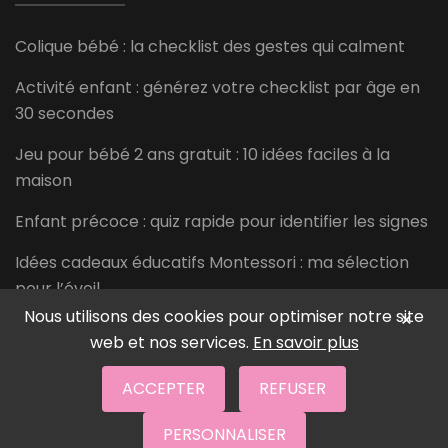
Colique bébé : la checklist des gestes qui calment
Activité enfant : générez votre checklist par âge en
30 secondes
Jeu pour bébé 2 ans gratuit : 10 idées faciles à la
maison
Enfant précoce : quiz rapide pour identifier les signes
Idées cadeaux éducatifs Montessori : ma sélection
pour l’éveil
Nous utilisons des cookies pour optimiser notre site
×
web et nos services.
En savoir plus
ACCEPTER
REFUSER
PERSONNALISER
© 2026
Trucs de ma Maman