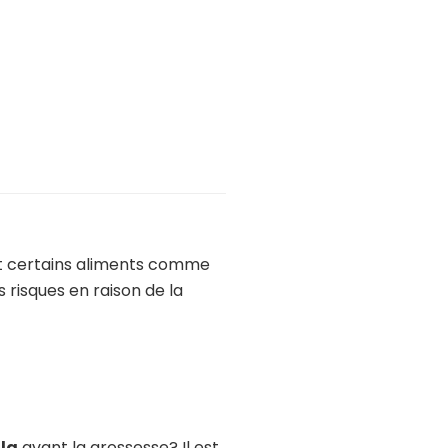
ant certains aliments comme
 risques en raison de la
la
avant la grossesse? Il est