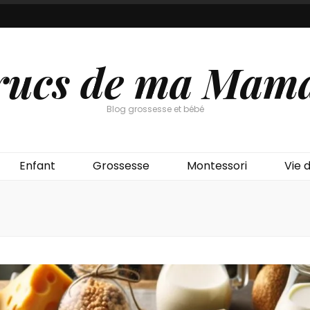
rucs de ma Mam
Blog grossesse et bébé
Enfant
Grossesse
Montessori
Vie d