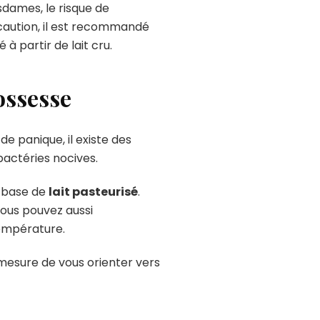
sdames, le risque de
caution, il est recommandé
à partir de lait cru.
ossesse
e panique, il existe des
bactéries nocives.
à base de
lait pasteurisé
.
Vous pouvez aussi
empérature.
mesure de vous orienter vers