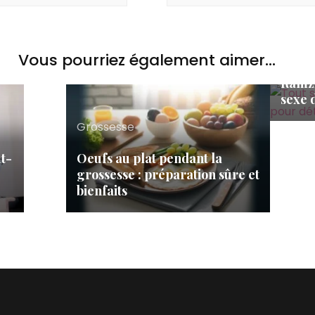
Gross
Vous pourriez également aimer...
Tout 
Ramzi
sexe 
Grossesse
t-
Oeufs au plat pendant la
grossesse : préparation sûre et
bienfaits