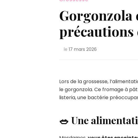
Gorgonzola e
précautions 
le
17 mars 2026
Lors de la grossesse, l’alimenta
le gorgonzola. Ce fromage à pâte
listeria, une bactérie préoccup
🥗 Une alimentati
Mesdames,
vous êtes enceinte