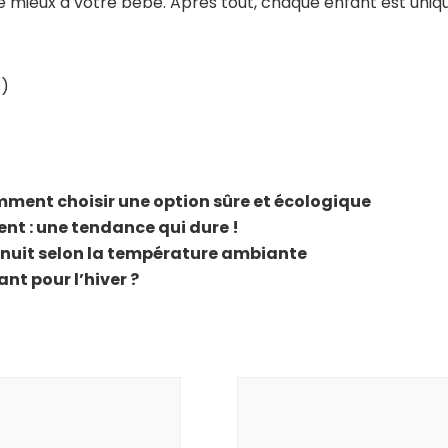
le mieux à votre bébé. Après tout, chaque enfant est uniqu
s)
ment choisir une option sûre et écologique
t : une tendance qui dure !
 nuit selon la température ambiante
nt pour l’hiver ?