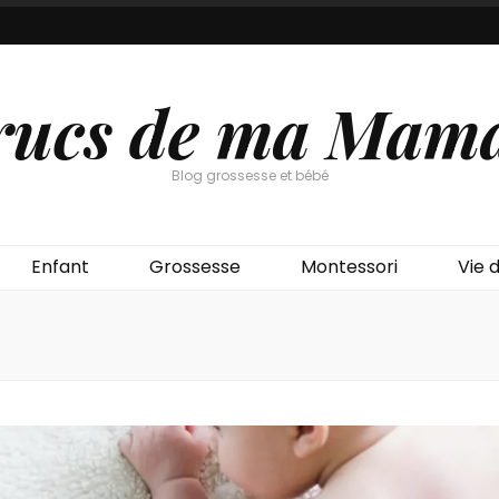
rucs de ma Mam
Blog grossesse et bébé
Enfant
Grossesse
Montessori
Vie d