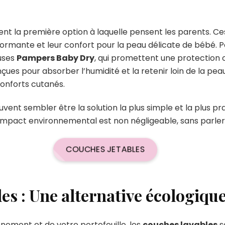
nt la première option à laquelle pensent les parents. C
ormante et leur confort pour la peau délicate de bébé. P
uses
Pampers Baby Dry
, qui promettent une protection o
çues pour absorber l’humidité et la retenir loin de la pea
conforts cutanés.
ent sembler être la solution la plus simple et la plus pra
impact environnemental est non négligeable, sans parler 
COUCHES JETABLES
es : Une alternative écologiq
nnement et de votre portefeuille, les
couches lavables
s