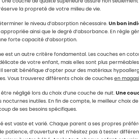
 Une couche de qualité supérieure assure non seulement
serve la propreté de votre milieu de vie.
éterminer le niveau d’absorption nécessaire.
Un bon indi
le appropriée ainsi que le degré d’absorbance. En règle géné
une forte capacité d’absorption.
he est un autre critère fondamental. Les couches en co
licate de votre enfant, mais elles sont plus perméables à 
Il serait bénéfique d’opter pour des matériaux hypoallergé
ues. Vous trouverez différents choix de couches
en magas
 être négligé lors du choix d’une couche de nuit.
Une couc
s nocturnes inutiles. En fin de compte, le meilleur choix 
oup de ses besoins spécifiques.
 est vaste et varié. Chaque parent a ses propres préfér
de patience, d’ouverture et n’hésitez pas à tester différe