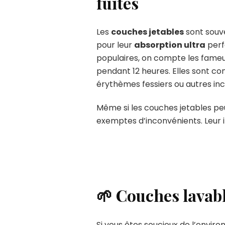
fuites
Les
couches jetables
sont souve
pour leur
absorption ultra
perf
populaires, on compte les fame
pendant 12 heures. Elles sont con
érythèmes fessiers ou autres in
Même si les couches jetables peuv
exemptes d’inconvénients. Leur 
🌱 Couches lavabl
Si vous êtes soucieux de l’enviro