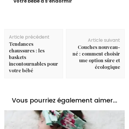
votre bébé à s’endormir
Navigation
Article précédent
d'article
Article suivant
Tendances
Couches nouveau-
chaussures : les
né : comment choisir
baskets
une option sûre et
incontournables pour
écologique
votre bébé
Vous pourriez également aimer...