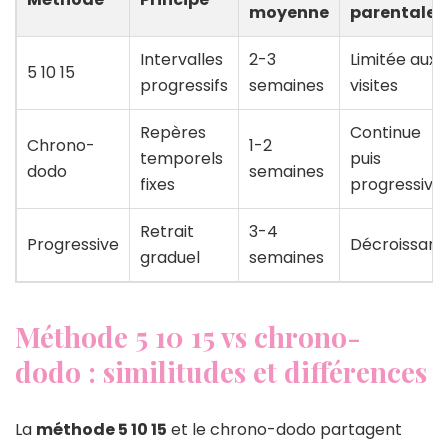
moyenne
parentale
Intervalles
2-3
Limitée aux
5 10 15
progressifs
semaines
visites
Repères
Continue
Chrono-
1-2
temporels
puis
dodo
semaines
fixes
progressive
Retrait
3-4
Progressive
Décroissant
graduel
semaines
Méthode 5 10 15 vs chrono-
dodo : similitudes et différences
La
méthode 5 10 15
et le chrono-dodo partagent