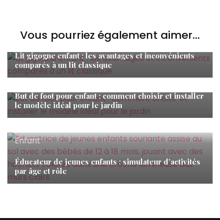
Vous pourriez également aimer...
Enfant
Lit gigogne enfant : les avantages et inconvénients
comparés à un lit classique
Enfant
But de foot pour enfant : comment choisir et installer
le modèle idéal pour le jardin
Enfant
Éducateur de jeunes enfants : simulateur d’activités
par âge et rôle