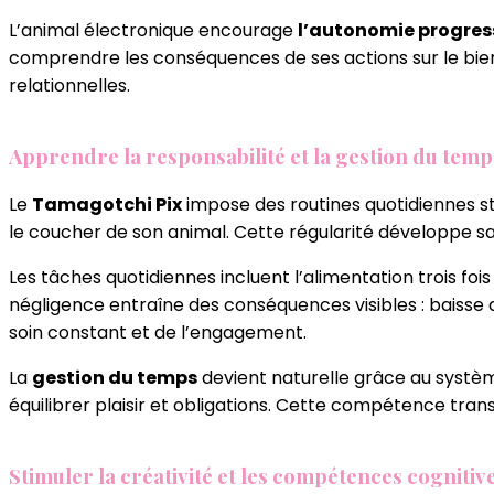
L’animal électronique encourage
l’autonomie progres
comprendre les conséquences de ses actions sur le bien
relationnelles.
Apprendre la responsabilité et la gestion du temp
Le
Tamagotchi Pix
impose des routines quotidiennes str
le coucher de son animal. Cette régularité développe sa 
Les tâches quotidiennes incluent l’alimentation trois fois
négligence entraîne des conséquences visibles : baisse d
soin constant et de l’engagement.
La
gestion du temps
devient naturelle grâce au systèm
équilibrer plaisir et obligations. Cette compétence trans
Stimuler la créativité et les compétences cognitiv