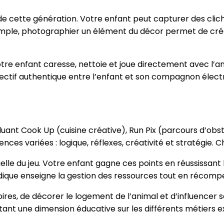
 de cette génération. Votre enfant peut capturer des cli
mple, photographier un élément du décor permet de créer 
otre enfant caresse, nettoie et joue directement avec l’
fectif authentique entre l’enfant et son compagnon élect
uant Cook Up (cuisine créative), Run Pix (parcours d’obst
s variées : logique, réflexes, créativité et stratégie. Ch
elle du jeu. Votre enfant gagne ces points en réussissant l
que enseigne la gestion des ressources tout en récompen
res, de décorer le logement de l’animal et d’influencer s
ant une dimension éducative sur les différents métiers ex