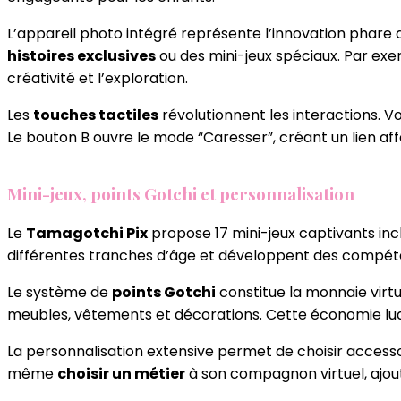
L’appareil photo intégré représente l’innovation phare
histoires exclusives
ou des mini-jeux spéciaux. Par exe
créativité et l’exploration.
Les
touches tactiles
révolutionnent les interactions. V
Le bouton B ouvre le mode “Caresser”, créant un lien af
Mini-jeux, points Gotchi et personnalisation
Le
Tamagotchi Pix
propose 17 mini-jeux captivants incl
différentes tranches d’âge et développent des compétence
Le système de
points Gotchi
constitue la monnaie virtu
meubles, vêtements et décorations. Cette économie ludi
La personnalisation extensive permet de choisir accessoi
même
choisir un métier
à son compagnon virtuel, ajout