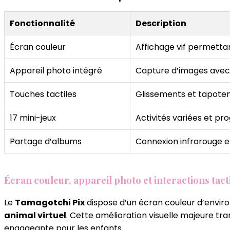
Fonctionnalité
Description
Écran couleur
Affichage vif permetta
Appareil photo intégré
Capture d’images avec l
Touches tactiles
Glissements et tapoteme
17 mini-jeux
Activités variées et pr
Partage d’albums
Connexion infrarouge e
Écran couleur, appareil photo et interactions tact
Le
Tamagotchi Pix
dispose d’un écran couleur d’enviro
animal virtuel
. Cette amélioration visuelle majeure tr
engageante pour les enfants.