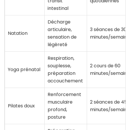
transit
quotidiennes
intestinal
Décharge
articulaire,
3 séances de 30
Natation
sensation de
minutes/semaine
légèreté
Respiration,
souplesse,
2 cours de 60
Yoga prénatal
préparation
minutes/semaine
accouchement
Renforcement
musculaire
2 séances de 45
Pilates doux
profond,
minutes/semaine
posture