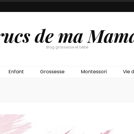
rucs de ma Mam
Blog grossesse et bébé
Enfant
Grossesse
Montessori
Vie d