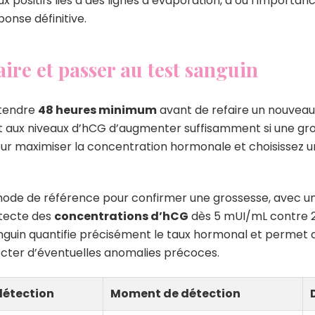
x positifs liés à des lignes d’évaporation, d’où l’import
onse définitive.
aire et passer au test sanguin
ttendre
48 heures minimum
avant de refaire un nouveau 
t aux niveaux d’hCG d’augmenter suffisamment si une gros
ur maximiser la concentration hormonale et choisissez un
hode de référence pour confirmer une grossesse, avec une
étecte des
concentrations d’hCG
dès 5 mUI/mL contre 2
nguin quantifie précisément le taux hormonal et permet d
ecter d’éventuelles anomalies précoces.
détection
Moment de détection